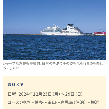
シャープな外観も特徴的。日本の各港でその姿を見られるのを楽し
みにしたい
取材メモ
日程：
2024
年
12
月
23
日（月）～
29
日（日）
コース：神戸～博多～釜山～鹿児島（停泊）～横浜