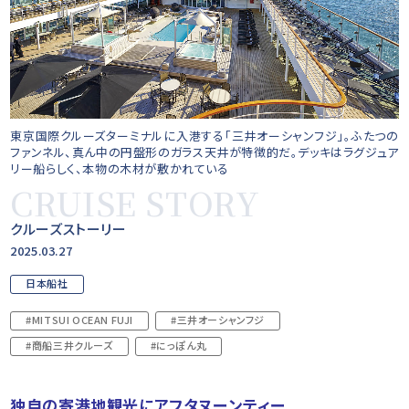
東京国際クルーズターミナルに入港する「三井オーシャンフジ」。ふたつの
ファンネル、真ん中の円盤形のガラス天井が特徴的だ。デッキはラグジュア
リー船らしく、本物の木材が敷かれている
CRUISE STORY
クルーズストーリー
2025.03.27
日本船社
#MITSUI OCEAN FUJI
#三井オーシャンフジ
#商船三井クルーズ
#にっぽん丸
独自の寄港地観光にアフタヌーンティー