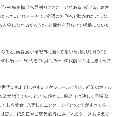
代・飛鳥を横浜へ見送りにきたことがある。船と港、双方
的だった。けれど一方で、物語の外側へと弾かれたような
る人物になれるだろうか、と憧れを募らせて帰路についた
ると、乗客層が予想外に若くて驚いた。BLUE NOTE
30代後半〜50代を中心に、20〜30代前半と思しきカップ
役世代にも利用しやすいスケジュールに加え、近年のホテル
の姿が増えているという。確かに、飛鳥Ⅱは決して手頃な
てなしや美食、充実したエンターテインメントがすべて含ま
スは高い。記念日やご褒美旅行に選ばれるケースも増えて