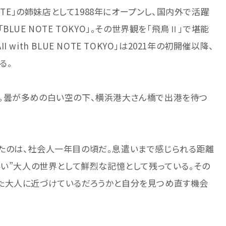
OTE」の姉妹店として1988年にオープンし、国内外で活躍
LUE NOTE TOKYO」。その世界観を「飛鳥Ⅱ」で堪能
 with BLUE NOTE TOKYO」は2021年の初開催以降、
る。
。曇が多めの白い空の下、横浜港大さん橋で出港を待つ
を訪れたのは、社会人一年目の頃だ。息遣いまで感じられる距離
いい”大人の世界として鮮烈な記憶として残っている。その
た大人に近づけているだろうかと自分を見つめ直す機会