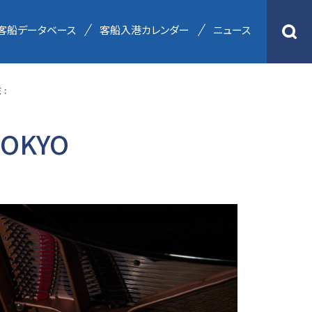
客船データベース
客船入港カレンダー
ニュース
:
OKYO