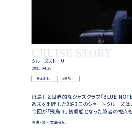
CRUISE STORY
クルーズストーリー
2025.04.28
日本船社
#飛鳥Ⅱ
飛鳥Ⅱと世界的なジャズクラブ「BLUE NOT
週末を利用した2泊3日のショートクルーズは
今回が「飛鳥Ⅱ」初乗船となった筆者の視点も
写真・文＝君島有紀