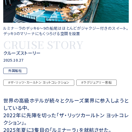
ルミナ―ラのデッキ6～9の船尾はほとんどがジャクジー付きのスイート。
デッキ3のマリーナにもくつろげる空間を設置
CRUISE STORY
クルーズストーリー
2025.10.27
外国船社
#ザ・リッツ・カールトン ヨットコレクション
#ラグジュアリー客船
世界の高級ホテルが続々とクルーズ業界に参入しようと
している中、
2022年に先陣を切った「ザ・リッツカールトン ヨットコレ
クション」。
2025年夏に3隻目の「ルミナーラ」を就航させた。