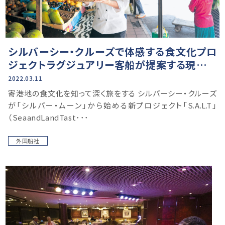
シルバーシー・クルーズで体感する食文化プロ
ジェクトラグジュアリー客船が提案する現地の
食体験
2022.03.11
寄港地の食文化を知って深く旅をする シルバーシー・クルーズ
が「シルバー・ムーン」から始める新プロジェクト「S.A.L.T」
（SeaandLandTast･･･
外国船社