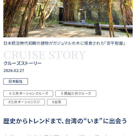
日本統治時代初期の建物がガジュマルの木に侵食された「安平樹屋」
CRUISE STORY
クルーズストーリー
2026.02.27
日本船社
♯三井オーシャンクルーズ
♯商船三井クルーズ
#三井オーシャンフジ
#台湾
歴史からトレンドまで、台湾の“いま”に出会う