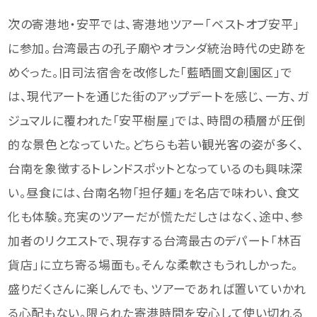
次の寄港地・安平では、寄港地ツアー「ベストオブ安平」
に参加。台湾最古の孔子廟やオランダ統治時代の史跡を
めぐった。旧司法宿舎を改修した「藍晒圖文創園区」で
は、現代アートを通じた街のアップデートを感じ、一方、ガ
ジュマルに覆われた「安平樹屋」では、時間の積層が圧倒
的な景色となっていた。どちらも若い観光客の姿が多く、
台南を象徴するトレンドスポットとなっているのも興味深
い。昼食には、台南名物「担仔麺」を名店で味わい、食文
化も体験。充実のツアーだが慌ただしさはなく、途中、参
加者のリクエストで、現存する台湾最古のデパート「林百
貨店」に立ち寄る場面も。そんな柔軟さもうれしかった。
盛りだくさんに楽しんでも、ツアーであれば置いていかれ
る心配もない。限られた寄港時間を安心して使い切れる