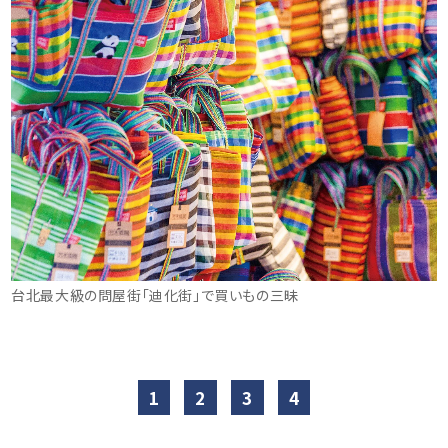
台北最大級の問屋街「迪化街」で買いもの三昧
1
2
3
4