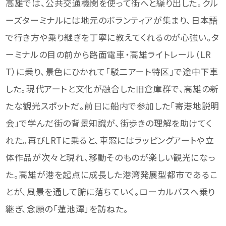
高雄では、公共交通機関を使って街へと繰り出した。クル
ーズターミナルには地元のボランティアが集まり、日本語
で行き方や乗り継ぎを丁寧に教えてくれるのが心強い。タ
ーミナルの目の前から路面電車・高雄ライトレール（LR
T）に乗り、景色にひかれて「駁二アート特区」で途中下車
した。現代アートと文化が融合した旧倉庫群で、高雄の新
たな観光スポットだ。前日に船内で参加した「寄港地説明
会」で学んだ街の背景知識が、街歩きの理解を助けてく
れた。再びLRTに乗ると、車窓にはラッピングアートや立
体作品が次々と現れ、移動そのものが楽しい観光になっ
た。高雄が港を起点に成長した港湾発展型都市であるこ
とが、風景を通して腑に落ちていく。ローカルバスへ乗り
継ぎ、念願の「蓮池潭」を訪ねた。