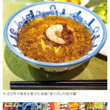
そぼろ肉や海老を乗せた老舗「度小月」の担仔麺