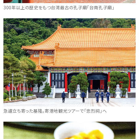
300年以上の歴史をもつ台湾最古の孔子廟「台南孔子廟」
急遽立ち寄った基隆。寄港地観光ツアーで「忠烈祠」へ