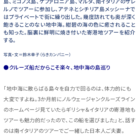
島、ミコノス島、ケファロニア島、マルタ、南イタリアのサレ
ルノでツアーに参加し、アテネとシチリア島メッシーナで
はプライベートで街に繰り出した。幾度訪れても奥が深く
飽きることのない地中海。紺碧の海の色に癒されること
も知った。脳裏に鮮明に焼き付いた寄港地ツアーを紹介
する。
写真・文＝鈴木幸子（らきカンパニー）
●クルーズ船だからこそ楽々、地中海の島巡り
「地中海に散らばる島々を自力で回るのは、体力的にも
大変ですよね。3か月前にノルウェージャンクルーズライン
のホームページ見ていたらギリシャ＆イタリアの寄港地も
ツアーも魅力的だったので、この船を選びました」と、話す
のは南イタリアのツアーでご一緒した日本人ご夫妻。