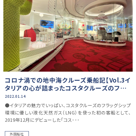
コロナ渦での地中海クルーズ乗船記【Vol.3イ
タリアの心が詰まったコスタクルーズのフラッ
グシップ編】
2022.01.14
●イタリアの魅力でいっぱい、コスタクルーズのフラッグシップ
環境に優しい液化天然ガス（LNG）を使った初の客船として、
2019年12月にデビューした「コス･･･
外国船社