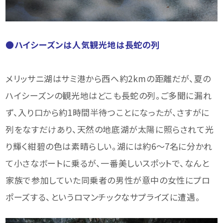
●ハイシーズンは人気観光地は長蛇の列
メリッサニ湖はサミ港から西へ約2kmの距離だが、夏の
ハイシーズンの観光地はどこも長蛇の列。ご多聞に漏れ
ず、入り口から約1時間半待つことになったが、さすがに
列をなすだけあり、天然の地底湖が太陽に照らされて光
り輝く紺碧の色は素晴らしい。湖には約6～7名に分かれ
て小さなボートに乗るが、一番美しいスポットで、なんと
家族で参加していた同乗者の男性が意中の女性にプロ
ポーズする、というロマンチックなサプライズに遭遇。