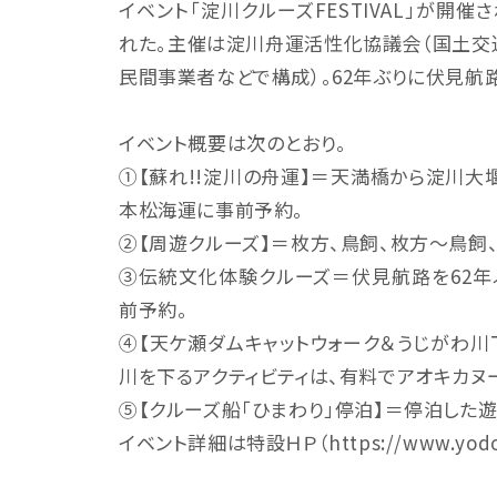
イベント「淀川クルーズFESTIVAL」が開
れた。主催は淀川舟運活性化協議会（国土交
民間事業者などで構成）。62年ぶりに伏見航
イベント概要は次のとおり。
①【蘇れ!!淀川の舟運】＝天満橋から淀川大
本松海運に事前予約。
②【周遊クルーズ】＝枚方、鳥飼、枚方～鳥飼
③伝統文化体験クルーズ＝伏見航路を62年
前予約。
④【天ケ瀬ダムキャットウォーク＆うじがわ
川を下るアクティビティは、有料でアオキカヌ
⑤【クルーズ船「ひまわり」停泊】＝停泊した
イベント詳細は特設ＨＰ（https://www.yodoga