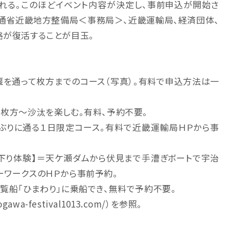
催される。このほどイベント内容が決定し、事前申込が開始さ
通省近畿地方整備局＜事務局＞、近畿運輸局、経済団体、
路が復活することが目玉。
堰を通って枚方までのコース（写真）。有料で申込方法は一
、枚方～沙汰を楽しむ。有料、予約不要。
ぶりに通る１日限定コース。有料で近畿運輸局ＨＰから事
川下り体験】＝天ケ瀬ダムから伏見まで手漕ぎボートで宇治
ーワークスのＨＰから事前予約。
遊覧船「ひまわり」に乗船でき、無料で予約不要。
wa-festival1013.com/）を参照。