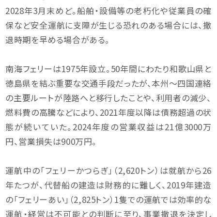
2028年3月末めど。船舶・設備等の老朽化や従業員の確
保など安全運航に支障が生じる恐れのある場合には、撤
退時期を早める場合がある。
南海フェリーは1975年設立。50年間にわたり和歌山県と
徳島県を結ぶ重要な交通手段だったが、本州～四国連絡
の主要ルートが陸路へと移行したことや、利用者の減少、
燃料費の高騰などにより、2021年度以降は債務超過の状
態が続いていた。2024年度の営業収益は21億3000万
円、営業損失は900万円。
運航中の「フェリーかつらぎ」（2,620トン）は就航から26
年たつが、代替船の建造は財務的に難しく、2019年建造
の「フェリーあい」（2,825トン）1隻での運航では効率的な
運航・経営は不可能との判断に至り、事業撤退を決定し