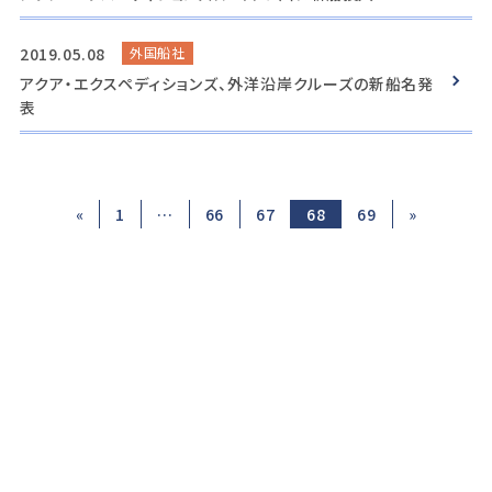
2019.05.08
外国船社
アクア・エクスペディションズ、外洋沿岸クルーズの新船名発
表
«
1
…
66
67
68
69
»