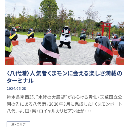
〈八代港〉人気者くまモンに会える楽しさ満載の
ターミナル
2024.03.28
熊本県南西部、”水陸の大展望”がひらける雲仙・天草国立公
園の先にある八代港。2020年3月に完成した「くまモンポート
八代」は、国・県・ロイヤルカリビアン社が･･･
港・エリア