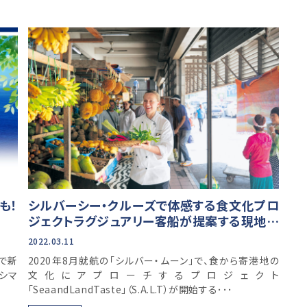
も！
シルバーシー・クルーズで体感する食文化プロ
ジェクトラグジュアリー客船が提案する現地の
食体験
2022.03.11
で新
2020年8月就航の「シルバー・ムーン」で、食から寄港地の
ッシマ
文化にアプローチするプロジェクト
「SeaandLandTaste」（S.A.L.T）が開始する･･･