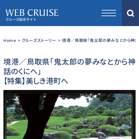
Home
>
クルーズストーリー
>
境港／鳥取県「鬼太郎の夢みなとから神話の
境港／鳥取県「鬼太郎の夢みなとから神
話のくにへ」
【特集】美しき港町へ