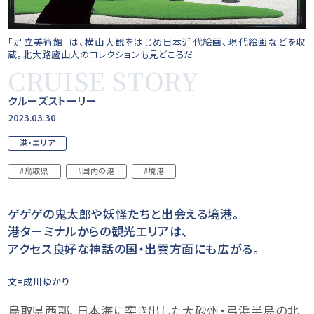
「足立美術館」は、横山大観をはじめ日本近代絵画、現代絵画などを収
蔵。北大路廬山人のコレクションも見どころだ
CRUISE STORY
クルーズストーリー
2023.03.30
港・エリア
#鳥取県
#国内の港
#境港
ゲゲゲの鬼太郎や妖怪たちと出会える境港。
港ターミナルからの観光エリアは、
アクセス良好な神話の国・出雲方面にも広がる。
文=成川ゆかり
鳥取県西部、日本海に突き出した大砂州・弓浜半島の北