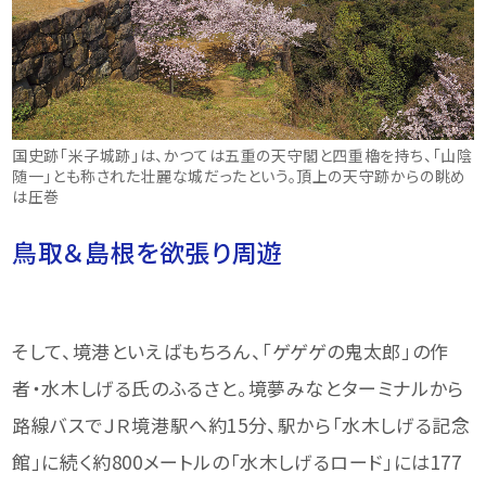
国史跡「米子城跡」は、かつては五重の天守閣と四重櫓を持ち、「山陰
随一」とも称された壮麗な城だったという。頂上の天守跡からの眺め
は圧巻
鳥取＆島根を欲張り周遊
そして、境港といえばもちろん、「ゲゲゲの鬼太郎」の作
者・水木しげる氏のふるさと。境夢みなとターミナルから
路線バスでＪＲ境港駅へ約15分、駅から「水木しげる記念
館」に続く約800メートルの「水木しげるロード」には177