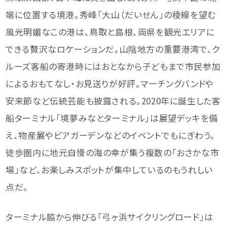
端に位置する境港。秀峰「大山（だいせん」の稜線を望む
風光明媚なこの港は、鳥取と島根、両県を観光エリアに
できる贅沢なロケーションだ。山陰地方の重要港湾で、ク
ルーズ客船の寄港時にはおとなから子どもまで市民参加
によるおもてなし・お見送りが好評。マーチングバンドや
安来節など伝統芸能も披露される。2020年に誕生した客
船ターミナル「境夢みなとターミナル」は展望デッキを備
え、物産展やビアガーデンなどのイベントでもにぎわう。
徒歩圏内に地元自慢の海の幸が集う複数の「おさかな市
場」など、お楽しみスポットが集中しているのもうれしい
点だ。
ターミナル脇から伸びる「弓ヶ浜サイクリングロード」は