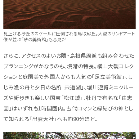
見上げる砂丘のスケールに圧倒される鳥取砂丘。大型のサンドアート
像が並ぶ「砂の美術館」も必見だ
さらに、アクセスのよいお隣・島根県周遊も組み合わせた
プランニングがかなうのも、境港の特長。横山大観コレク
ションと庭園美で外国人からも人気の「足立美術館」、し
じみ漁の舟と夕日の名所「宍道湖」、堀川遊覧ミニクルー
ズや街歩きも楽しい国宝「松江城」、牡丹で有名な「由志
園」はいずれも1時間圏内。古代ロマンと縁結びの神とし
て知られる「出雲大社」へも約90分ほど。