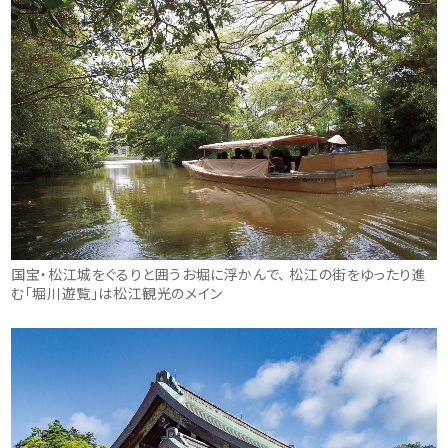
国宝・松江城をぐるりと囲うお堀に浮かんで、 松江の街をゆったり進
む「堀川遊覧」は松江観光のメイン