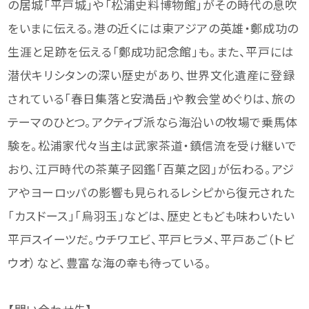
の居城「平戸城」や「松浦史料博物館」がその時代の息吹
をいまに伝える。港の近くには東アジアの英雄・鄭成功の
生涯と足跡を伝える「鄭成功記念館」も。また、平戸には
潜伏キリシタンの深い歴史があり、世界文化遺産に登録
されている「春日集落と安満岳」や教会堂めぐりは、旅の
テーマのひとつ。アクティブ派なら海沿いの牧場で乗馬体
験を。松浦家代々当主は武家茶道・鎮信流を受け継いで
おり、江戸時代の茶菓子図鑑「百菓之図」が伝わる。アジ
アやヨーロッパの影響も見られるレシピから復元された
「カスドース」「烏羽玉」などは、歴史ともども味わいたい
平戸スイーツだ。ウチワエビ、平戸ヒラメ、平戸あご（トビ
ウオ）など、豊富な海の幸も待っている。