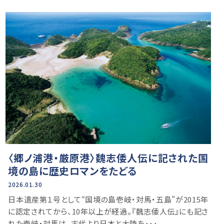
〈郷ノ浦港・厳原港〉魏志倭人伝に記された国
境の島に歴史ロマンをたどる
2026.01.30
日本遺産第１号として“国境の島壱岐・対馬・五島”が2015年
に認定されてから、10年以上が経過。『魏志倭人伝』にも記さ
れた壱岐・対馬は、古代より日本と大陸を･･･