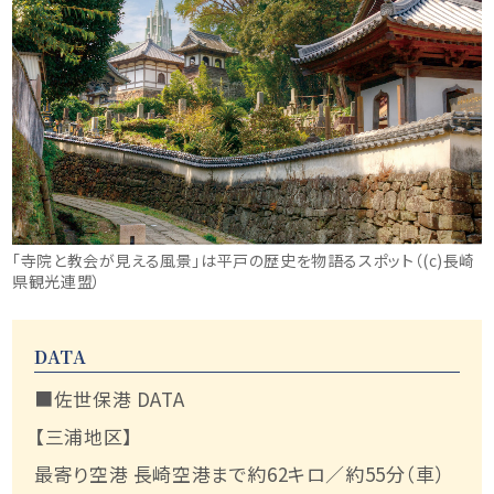
「寺院と教会が見える風景」は平戸の歴史を物語るスポット（(c)長崎
県観光連盟）
DATA
■佐世保港 DATA
【三浦地区】
最寄り空港 長崎空港まで約62キロ／約55分（車）