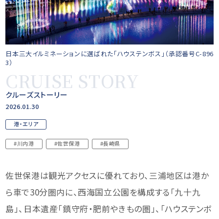
日本三大イルミネーションに選ばれた「ハウステンボス」（承認番号C-896
3）
CRUISE STORY
クルーズストーリー
2026.01.30
港・エリア
#川内港
#佐世保港
#長崎県
佐世保港は観光アクセスに優れており、三浦地区は港か
ら車で30分圏内に、西海国立公園を構成する「九十九
島」、日本遺産「鎮守府・肥前やきもの圏」、「ハウステンボ