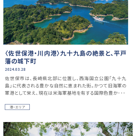
〈佐世保港・川内港〉九十九島の絶景と、平戸
藩の城下町
2024.03.28
佐世保市は、長崎県北部に位置し、西海国立公園「九十九
島」に代表される豊かな自然に恵まれた街。かつて旧海軍の
軍港として栄え、現在は米海軍基地を有する国際色豊か･･･
港・エリア