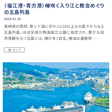
〈福江港・青方港〉椿咲く入り江と教会めぐり
の五島列島
2026.01.30
長崎県の西部、東シナ海に浮かぶ120以上もの島々からなる
五島列島。ほぼ全域が西海国立公園に指定され、豊かな自
然景観をもつ五島には、椿が多く自生。椿油は遣唐使･･･
港・エリア