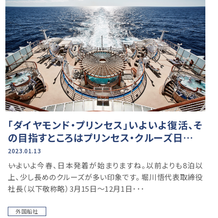
「ダイヤモンド・プリンセス」いよいよ復活、そ
の目指すところはプリンセス・クルーズ日本支
社／堀川悟代表取締役社長インタビュー
2023.01.13
――いよいよ今春、日本発着が始まりますね。以前よりも8泊以
上、少し長めのクルーズが多い印象です。 堀川悟代表取締役
社長（以下敬称略）3月15日～12月1日･･･
外国船社