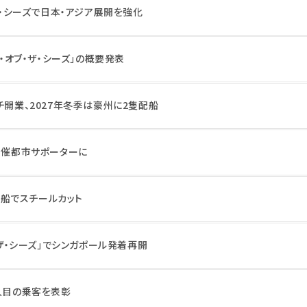
・ザ・シーズで日本・アジア展開を強化
ー・オブ・ザ・シーズ」の概要発表
チ開業、2027年冬季は豪州に2隻配船
開催都市サポーターに
第5船でスチールカット
・ザ・シーズ」でシンガポール発着再開
億人目の乗客を表彰