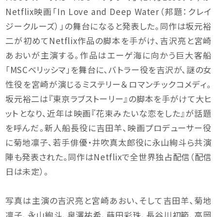
Netflix映画「In Love and Deep Water（邦題：クレイ
ジークルーズ）」の舞台になると発表した。同作は坂元裕
二が初めてNetflix作品の脚本を手がけ、吉沢亮と宮崎
あおいが主演する。作品はエーゲ海に向かう巨大客船
「MSCベリッシマ」を舞台に、バトラー役を吉沢が、謎の女
性役を宮崎が演じるミステリー＆ロマンチックコメディ。
坂元裕二は『東京ラブストーリー』の脚本を手がけて大ヒ
ットとなり、近年は映画『花束みたいな恋をした』が話題
を呼んだ。新人船長役に吉田羊、映画プロデューサー役
に菊地凛子、若手俳優・井吹真太郎役に永山絢斗ら共演
陣も発表された。同作はNetflixで全世界独占配信（配信
日は未定）。
写真は主演の吉沢亮と宮崎あおい、そして吉田羊、菊地
凛子、永山絢斗、泉澤祐希、蒔田彩珠、長谷川初範、高岡