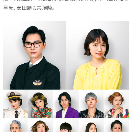
早紀、安田顕ら共演陣。