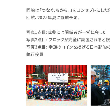
同船は「つなぐ、ちから。」をコンセプトに
した
回航、
2025
年夏に就航予定。
写真
1
点目
:
式典には関係者が一堂に会した
写真
2
点目
:
ブロックが完全に設置されると
写真
3
点目
: 幸運の
コインを掲げる日本郵船
執行役員