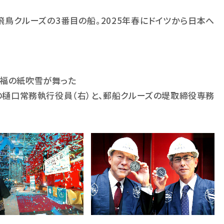
飛鳥クルーズの
3
番目の船。
2025
年春にドイツから日本へ
祝福の紙吹雪が舞った
の樋口常務執行役員（右）と、郵船クルーズの堤取締役専務