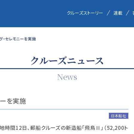
クルーズストーリー
連載
グ・セレモニーを実施
クルーズニュース
News
ニーを実施
日本船社
現地時間
12
日、郵船クルーズの新造船「飛鳥
Ⅲ
」（
52,200
ト