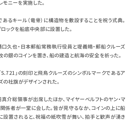
セレモニーを実施した。
であるキール（竜骨）に構造物を敷設することを祝う式典。
ブロックを船底中央部に設置した。
。樋口久也・日本郵船常務執行役員と堤義晴・郵船クルーズ
枚の銀のコインを置き、船の建造と航海の安全を祈った。
「
S.721
」の刻印と飛鳥クルーズのシンボルマークであるア
ズの社旗がデザインされた。
真介総領事が出席したほか、マイヤーベルフトのヤン・マ
の関係者が一堂に会した。皆が見守るなか、コインの上に船
全に設置されると、祝福の紙吹雪が舞い、拍手と歓声が湧き