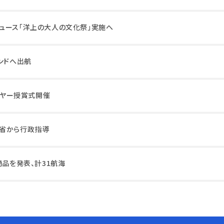
ュース「洋上の大人の文化祭」実施へ
ンドへ出航
・イヤー授賞式開催
交省から行政指導
商品を発表、計31航海