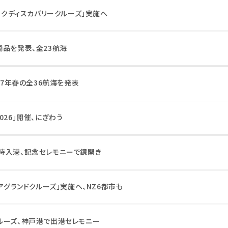
ィックディスカバリークルーズ」実施へ
商品を発表、全23航海
27年春の全36航海を発表
026」開催、にぎわう
時入港、記念セレモニーで鏡開き
ニアグランドクルーズ」実施へ、NZ6都市も
ルーズ、神戸港で出港セレモニー