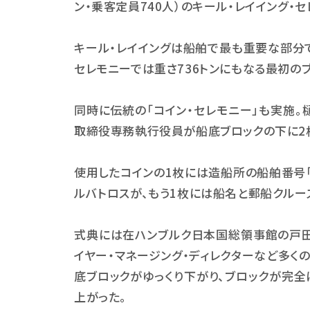
ン・乗客定員
740
人）のキール・レイイング・
キール・レイイングは船舶で最も重要な部分
セレモニーでは重さ
736
トンにもなる最初の
同時に伝統の「コイン・セレモニー」も実施
取締役専務執行役員が船底ブロックの下に
2
使用したコインの
1
枚には造船所の船舶番号
ルバトロスが、もう
1
枚には船名と郵船クルー
式典には在ハンブルク日本国総領事館の戸田
イヤー・マネージング・ディレクターなど多く
底ブロックがゆっくり下がり、ブロックが完
上がった。