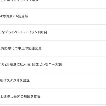
は4港拠点に6隻運航
たなプライベート・アイランド開発
中東情勢悪化で中止や配船変更
フィカ」東京港に初入港、記念セレモニー実施
ト制作スタジオを設立
会社と連携し乗客の帰国を支援