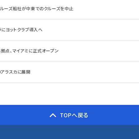
クルーズ船社が中東でのクルーズを中止
ラにヨットクラブ導入へ
略拠点、マイアミに正式オープン
のアラスカに展開
TOPへ戻る