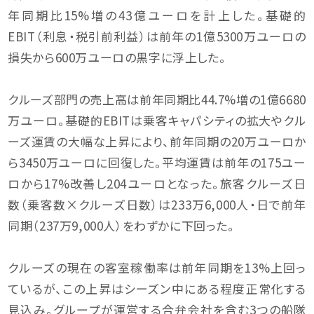
年同期比15%増の43億ユーロを計上した。基礎的
EBIT（利息・税引前利益）は前年の1億5300万ユーロの
損失から600万ユーロの黒字に浮上した。
クルーズ部門の売上高は前年同期比44.7%増の1億6680
万ユーロ。基礎的EBITは乗客キャパシティの拡大やクル
ーズ運賃の大幅な上昇により、前年同期の20万ユーロか
ら3450万ユーロに回復した。平均運賃は前年の175ユー
ロから17%改善し204ユーロとなった。旅客クルーズ日
数（乗客数×クルーズ日数）は233万6,000人・日で前年
同期（237万9,000人）をわずかに下回った。
クルーズの現在の客室稼働率は前年同期を13%上回っ
ているが、この上昇はシーズン中にある程度正常化する
見込み。グループが運営する合弁会社を含む3つの船隊