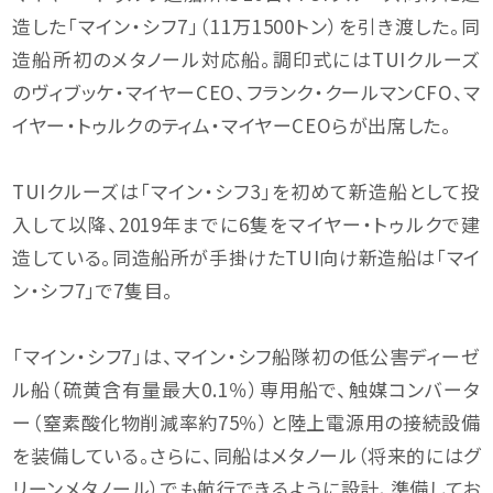
造した「マイン・シフ7」（11万1500トン）を引き渡した。同
造船所初のメタノール対応船。調印式にはTUIクルーズ
のヴィブッケ・マイヤーCEO、フランク・クールマンCFO、マ
イヤー・トゥルクのティム・マイヤーCEOらが出席した。
TUIクルーズは「マイン・シフ3」を初めて新造船として投
入して以降、2019年までに6隻をマイヤー・トゥルクで建
造している。同造船所が手掛けたTUI向け新造船は「マイ
ン・シフ7」で7隻目。
「マイン・シフ7」は、マイン・シフ船隊初の低公害ディーゼ
ル船（硫黄含有量最大0.1％）専用船で、触媒コンバータ
ー（窒素酸化物削減率約75％）と陸上電源用の接続設備
を装備している。さらに、同船はメタノール（将来的にはグ
リーンメタノール）でも航行できるように設計、準備してお