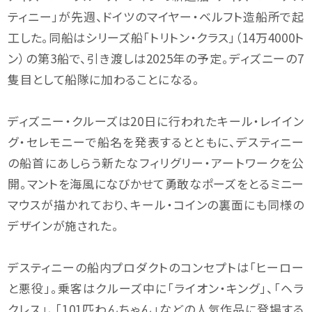
ティニー」が先週、ドイツのマイヤー・ベルフト造船所で起
工した。同船はシリーズ船「トリトン・クラス」（14万4000ト
ン）の第3船で、引き渡しは2025年の予定。ディズニーの7
隻目として船隊に加わることになる。
ディズニー・クルーズは20日に行われたキール・レイイン
グ・セレモニーで船名を発表するとともに、デスティニー
の船首にあしらう新たなフィリグリー・アートワークを公
開。マントを海風になびかせて勇敢なポーズをとるミニー
マウスが描かれており、キール・コインの裏面にも同様の
デザインが施された。
デスティニーの船内プロダクトのコンセプトは「ヒーロー
と悪役」。乗客はクルーズ中に「ライオン・キング」、「ヘラ
クレス」、「101匹わんちゃん」などの人気作品に登場する