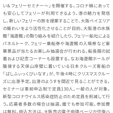
い＆フェリーセミナー～」を開催する。コロナ禍にあって
も安心してフェリーが利用できるよう、港の魅力を発信
し、新しいフェリーの旅を提案することで、大阪ベイエリア
の賑わいをより活性化させることが目的。大阪港の水族
館「海遊館」の取り組みを紹介したり、フェリー船社による
パネルトーク、フェリー乗船券や海遊館の入場券など豪
華景品が当たるお楽しみ抽選会が行われる。船長服の試
着および記念コーナーも設置する。なお海遊館ホールが
隣接する天保山岸壁に着いている日本クルーズ客船の
「ぱしふぃっくびいなす」が、午後４時にクリスマスクルー
ズに出港予定。出港のようすを間近で見ることができる。
セミナーは事前申込制で定員130人。一般の人が対象。
新型コロナウイルス感染症防止のため定員を削減して行
う。応募者多数の場合は抽選。誰でも参加可能。参加費
は無料。申込方法は、大阪市の電子申請ページか往復ハ