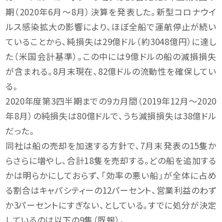
期（2020年6月～8月）決算を発表した。新型コロナウイ
ルス感染拡大の影響により、ほぼ全船で運航停止が続い
ていることから、純損失は29億ドル（約3048億円）に達し
た（米国会計基準）。この中には9億ドルの船の減損損失
が含まれる。8月末現在、82億ドルの流動性を確保してい
る。
2020年度第3四半期までの9カ月間（2019年12月～2020
年8月）の純損失は80億ドルで、うち減損損失は38億ドル
だった。
同社は船の売却を加速する方針で、7月末発表の15隻か
らさらに増やし、合計18隻を売却する。どの船を追加する
かは明らかにしておらず、「効率の悪い船」が全体に占め
る割合はキャパシティーの12パーセント、営業利益のわず
か3パーセントにすぎない、としている。すでに処分が決定
しているのは以下の9隻（既報）。