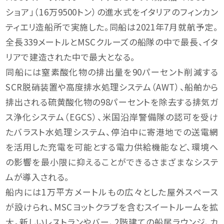
ショア」（16万9500トン）の進水式をイタリアのフィンカン
ティエリ造船所で実施した。同船は2021年7月就航予定。
全長339メートルとMSCクルーズの船隊の中で最長、イタ
リアで建造された中で最大となる。
同船には窒素酸化物の排出量を90パーセント削減する
SCR脱硝装置や高度排水処理システム（AWT）、船舶から
排出される硫黄酸化物の98パーセントを除去する排気ガ
ス浄化システム（EGCS）、米国沿岸警備隊の認可を受け
たバラスト水処理システム、停泊中に寄港地での送電網
を活用した充電を可能とする電力供給機能など、環境へ
の影響を最小限に抑えることができるさまざまなシステ
ムが導入される。
船内には1万平方メートルもの広々とした屋外スペース
が設けられ、MSCヨットクラブを含むスイートルームを拡
大。新しいレストランやバー、2階建ての船尾ラウンジ、カ