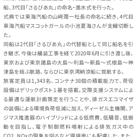
船、3代目「さるびあ丸」の命名・進水式を行った。
式典では東海汽船の山﨑潤一社長の命名に続き、4代目
東海汽船マスコットガールの小池夏海さんが支綱切断し
た。
同船は2代目「さるびあ丸」の代替船として同じ船名を引
き継ぎ、今後は艤装工事を経て2020年6月に引き渡し後、
東京および東京諸島の大島～利島～新島～式根島～神
津島を結ぶ航路、ならびに東京湾納涼船に就航する。
旅客定員は1,343名、コンテナ38個の積載能力で、荷役
設備はデリックポスト１基を搭載。交際支援システムによ
る最適な運航計画策定を行うことや、排ガスエコマイザ
の装備による環境負荷低減に加え、ディーゼル主機関、ア
ジマス推進器のハイブリッドによる低燃費、低騒音、低振
動を目指し、電子制御燃料噴射による排気ガス中の
CO2、NOxの現象を図るなど環境面にも配慮した。また、