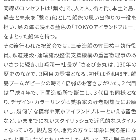
同線のコンセプトは「繋ぐ」で、人と人、街と街、本土と島、
過去と未来を「繋ぐ」船として船旅の思い出作りの一役を
担い、島の海に映える藍色の「TOKYOアイランドブルー」
をまとった船体を持つ。
その後行われた祝賀会では、三菱造船の竹田祐幸執行役
員、鉄道建設・運輸施設整備支援機構の重冨徹理事のあ
いさつに続き、山﨑潤一社長が「さるびあ丸は、130年の
歴史のなかで、３回目の登場となる。初代は昭和48年、離
島ブームがピークの時で４倍弱のお客さまがいた。２代目
は平成４年で、下関造船所で誕生し、３代目も同様とな
り、デザイン・カラーリングは美術家の野老朝雄氏にお願
いし、幾何学な模様や東京アイランドブルーといえる藍色
など、いままでにないスタイリッシュで近代的なスタイル
となっている。観光客や、地元の方々に印象に残る船にな
ったと思う」などとあいさつした。続いて、花束贈呈や記