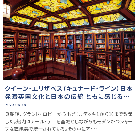
クイーン・エリザベス（キュナード・ライン）日本
発着英国文化と日本の伝統 ともに感じる、静
謐な船旅
2023.06.28
乗船後、グランド・ロビーから出発し、デッキ1から10まで散策
した。船内はアール・デコを基軸としながらもモダンかつシャー
プな直線美で統一されている。その中にア･･･