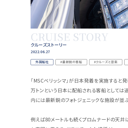
CRUISE STORY
クルーズストーリー
2022.06.27
外国船社
#最新鋭の客船
#クルーズと音楽
「MSCベリッシマ」が日本発着を実施すると発
万トンという日本に配船される客船としては過
内には最新鋭のフォトジェニックな施設が並ぶ
例えば80メートルも続くプロムナードの天井