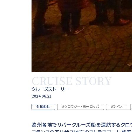
CRUISE STORY
クルーズストーリー
2024.06.21
外国船社
#クロワジ―・ヨーロッパ
#ライン川
欧州各地でリバークルーズ船を運航するクロワ
フランスのアルザス地方のストラスブール発着