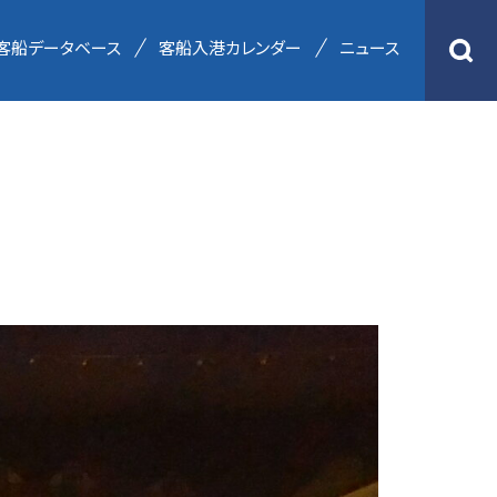
客船データベース
客船入港カレンダー
ニュース