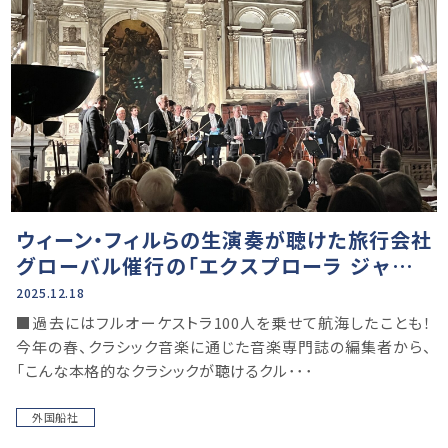
ウィーン・フィルらの生演奏が聴けた旅行会社
グローバル催行の「エクスプローラ ジャーニ
ー」の旅仕掛け人の社長が明かす、実現の舞台
2025.12.18
裏とは
■過去にはフルオーケストラ100人を乗せて航海したことも！
今年の春、クラシック音楽に通じた音楽専門誌の編集者から、
「こんな本格的なクラシックが聴けるクル･･･
外国船社