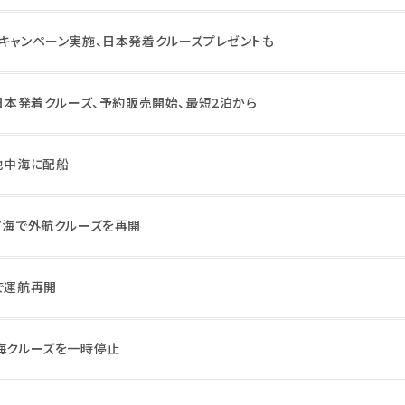
ーキャンペーン実施、日本発着クルーズプレゼントも
年日本発着クルーズ、予約販売開始、最短2泊から
地中海に配船
リア海で外航クルーズを再開
で運航再開
中海クルーズを一時停止