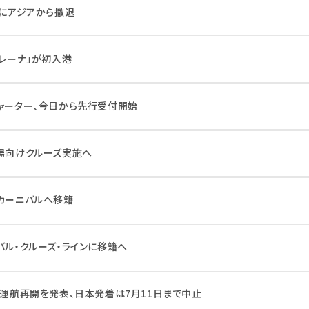
秋にアジアから撤退
セレーナ」が初入港
チャーター、今日から先行受付開始
市場向けクルーズ実施へ
、カーニバルへ移籍
バル・クルーズ・ラインに移籍へ
の運航再開を発表、日本発着は7月11日まで中止