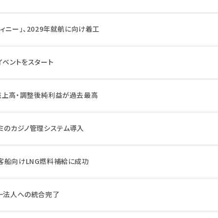
ィニー」、2029年就航に向け着工
イベントをスタート
売上高・調整後純利益が過去最高
ナミのカジノ管理システム導入
客船向けLNG燃料補給に成功
単一法人への統合完了