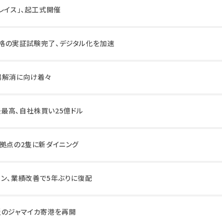
レイス」、起工式開催
格の実証試験完了、デジタル化を加速
場解消に向け着々
最高、自社株買い25億ドル
ア拠点の2隻に新ダイニング
ョン、業績改善で5年ぶりに復配
災のジャマイカ寄港を再開