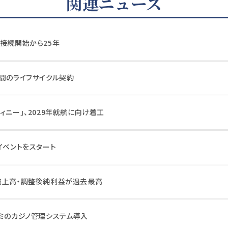
関連ニュース
電接続開始から25年
年間のライフサイクル契約
ィニー」、2029年就航に向け着工
イベントをスタート
売上高・調整後純利益が過去最高
ナミのカジノ管理システム導入