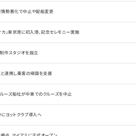
中東情勢悪化で中止や配船変更
フィカ」東京港に初入港、記念セレモニー実施
ト制作スタジオを設立
会社と連携し乗客の帰国を支援
クルーズ船社が中東でのクルーズを中止
ラにヨットクラブ導入へ
略拠点、マイアミに正式オープン