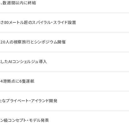
談、数週間以内に終結
、長さ80メートル超のスパイラル・スライド設置
320人の視察旅行とシンポジウム開催
応したAIコンシェルジュ導入
は4港拠点に6隻運航
たなプライベート・アイランド開発
トン級コンセプト・モデル発表