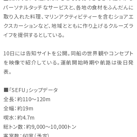
パーソナルタッチなサービスと、各地の食材をふんだんに
取り入れた料理、マリンアクティビティーを含むショアエ
クスカーションなど、地域とともに作り上げるクルーズラ
イフを提供するとしている。
10日には告知サイトを公開。同船の世界観やコンセプト
を映像で紹介している。運航開始時期や航路は後日発
表。
■「SEFU」シップデータ
全長：約110〜120m
全幅：約19m
喫水：約4.7m
総トン数：約9,000〜10,000トン
客室数：60室（予定）