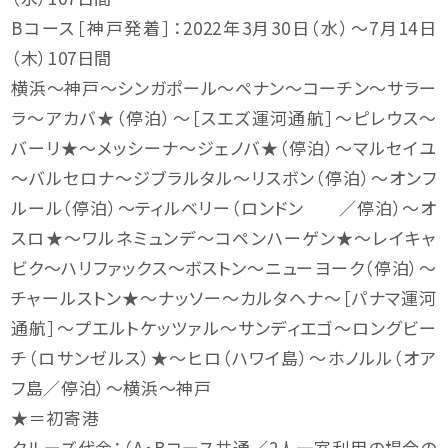
Bコース［神戸発着］：2022年3月30日（水）～7月14日
（木）107日間
横浜～神戸～シンガポール～ペナン～コーチン～サラー
ラ～アカバ★（停泊）～［スエズ運河通航］～ピレウス～
バーリ★～メッシーナ～ジェノバ★（停泊）～マルセイユ
～バルセロナ～ジブラルタル～リスボン（停泊）～オンフ
ルール（停泊）～ティルベリー（ロンドン ／停泊）～オ
スロ★～ワルネミュンデ～コペンハーゲン★～レイキャ
ビク～ハリファックス～ボストン～ニューヨーク（停泊）～
チャールストン★～ナッソー～カルタヘナ～［パナマ運河
通航］～プエルトケッツァル～サンディエゴ～ロングビー
チ（ロサンゼルス）★～ヒロ（ハワイ島）～ホノルル（オア
フ島／停泊）～横浜～神戸
★＝初寄港
クルーズ代金：（A・Bコース共通／2人一室利用の場合の