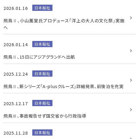
2026.01.16
日本船社
飛鳥Ⅱ、小山薫堂氏プロデュース「洋上の大人の文化祭」実施
へ
2026.01.14
日本船社
飛鳥Ⅱ、15日にアジアグランドへ出航
2025.12.24
日本船社
飛鳥Ⅱ、新シリーズ「A-plusクルーズ」詳細発表、前後泊を充実
2025.12.17
日本船社
飛鳥Ⅲ、事故報告せず国交省から行政指導
2025.11.28
日本船社