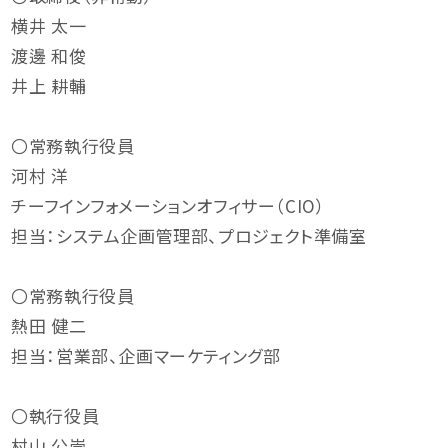
横井 太一
渡邊 和俊
井上 耕輔
〇常務執行役員
河村 洋
チーフインフォメーションオフィサー（CIO）
担当：システム企画管理部、プロジェクト準備室
〇常務執行役員
熱田 健二
担当：営業部、企画マーケティング部
〇執行役員
村山 公崇