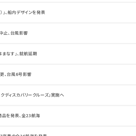
U）」、船内デザインを発表
を中止、台風影響
はまなす」、就航延期
更、台風6号影響
ィックディスカバリークルーズ」実施へ
商品を発表、全23航海
27年春の全36航海を発表