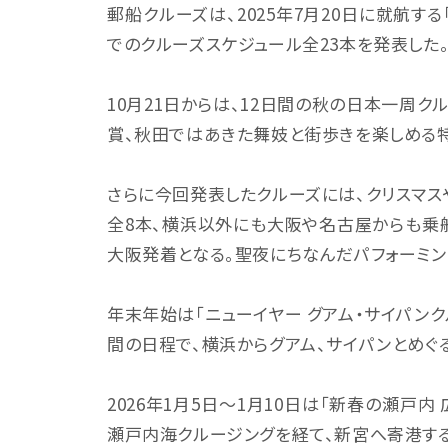
郵船クルーズは、2025年7月20日に就航する「飛
でのクルーズスケジュール全23本を発表した。
10月21日からは、12日間の秋の日本一周
賞、秋田ではあきた舞妓と街歩きを楽しめる特別
さらに今回発表したクルーズには、クリスマス
全8本、横浜以外にも大阪や名古屋からも乗船で
大阪発着となる。聖夜にちなんだパフォーミン
年末年始は「ニューイヤー グアム・サイパンクルー
間の日程で、横浜からグアム、サイパンとめぐ
2026年1月5日～1月10日は「新春の瀬戸
瀬戸内海クルージングを経て、新宮へ寄港す