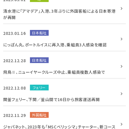
清水港に「アマデア」入港、3年ぶりに外国客船による日本寄港
が再開
2023.01.16
日本船社
にっぽん丸、ポートルイスに再入港、乗組員3人感染を確認
2022.12.28
日本船社
飛鳥Ⅱ、ニューイヤークルーズ中止、乗組員複数人感染で
2022.12.08
フェリー
関釜フェリー、下関／釜山間で16日から旅客運送再開
2022.11.29
外国船社
ジャパネット、2023年も「MSCベリッシマ」チャーター、新コース