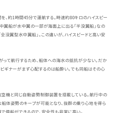
を、約1時間45分で運航する。時速約80キロのハイスピー
水中翼船が水中翼の一部が海面上に出る「半没翼船」なの
「全没翼型水中翼船」。この違いが、ハイスピードと高い安
上がって航行するため、船体への海水の抵抗が少ない。だか
旅ビギナーがまず心配するのは船酔い。でも同船はその心
は航空機と同じ自動姿勢制御装置を搭載している。航行中の
な船体姿勢のキープが可能となり、抜群の乗り心地を得ら
離で停船ができるので、安全性も非常に高い。