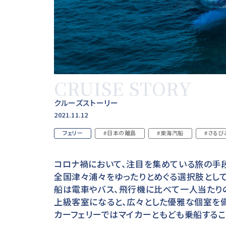
CRUISE STORY
クルーズストーリー
2021.11.12
フェリー
#日本の離島
#東海汽船
#さるび
コロナ禍において、注目を集めている旅の手段
全国津々浦々をゆったりとめぐる選択肢として
船は電車やバス、飛行機に比べて一人当たり
上級客室になると、広々とした優雅な個室を備
カーフェリーではマイカーともども乗船するこ