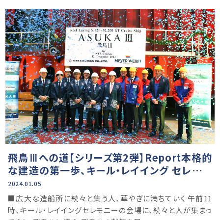
飛鳥Ⅲへの道【シリーズ第2弾】Report本格的
な建造の第一歩、キール・レイイング セレモニ
ー
2024.01.05
■広大な造船所に続々と集う人、華やぎに満ちていく 午前11
時、キール・レイイングセレモニーの会場に、続々と人が集まっ