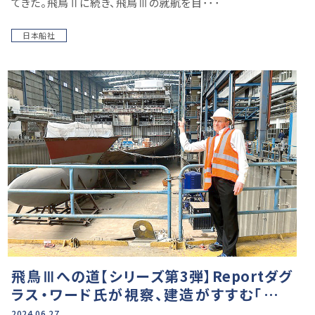
てきた。飛鳥Ⅱに続き、飛鳥Ⅲの就航を目･･･
日本船社
飛鳥Ⅲへの道【シリーズ第3弾】Reportダグ
ラス・ワード氏が視察、建造がすすむ「飛鳥
Ⅲ」のいま
2024.06.27