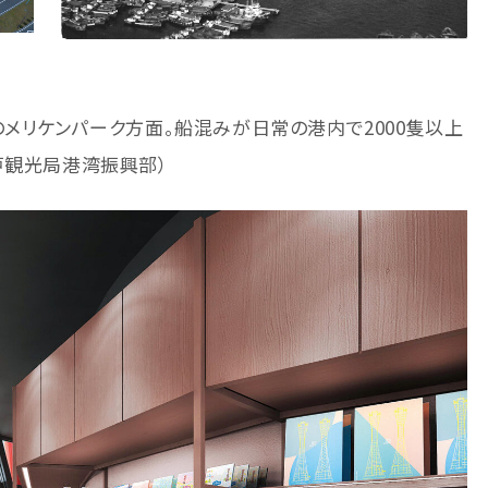
のメリケンパーク方面。船混みが日常の港内で2000隻以上
戸観光局港湾振興部）