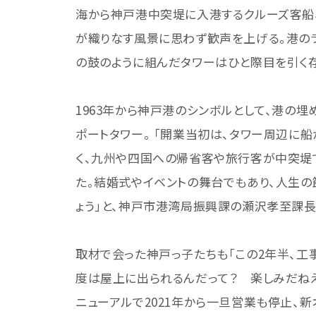
海から神戸港中突堤に入港するクルーズ客船
が織りなす風景に思わず歓声を上げる。港の
の鼓のように組んだタワーはひと際目を引く
1963年から神戸港のシンボルとして、港の
ポートタワー。 「開業当初は、タワー周辺に
く、九州や四国への帰省客や旅行客が中突堤
た。結婚式やイベントの舞台でもあり、人生の
ょう」と、神戸市港湾局振興課の瀬沢孝至課長
取材で会った神戸っ子たちも「この2年半、工
度は屋上に出られるんだって？ 楽しみだね
ニューアルで2021年から一旦営業も停止、新