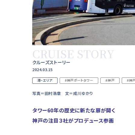
CRUISE STORY
クルーズストーリー
2024.03.15
港・エリア
#神戸ポートタワー
#神戸
#神
写真＝田村浩章 文＝成川ゆかり
タワー60年の歴史に新たな扉が開く
神戸の注目３社がプロデュース参画