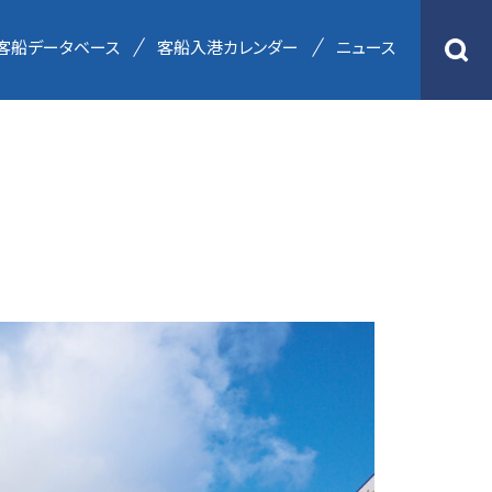
客船データベース
客船入港カレンダー
ニュース