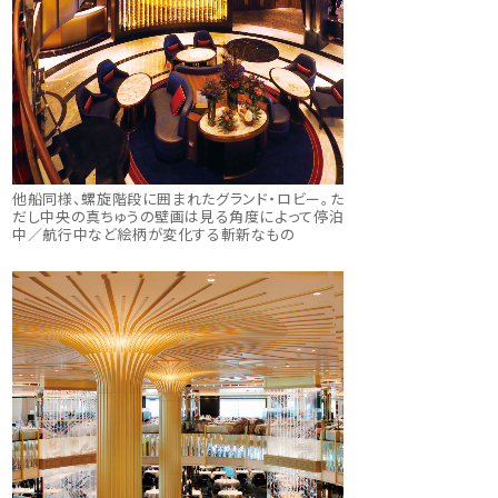
他船同様、螺旋階段に囲まれたグランド・ロビー。た
だし中央の真ちゅうの壁画は見る角度によって停泊
中／航行中など絵柄が変化する斬新なもの