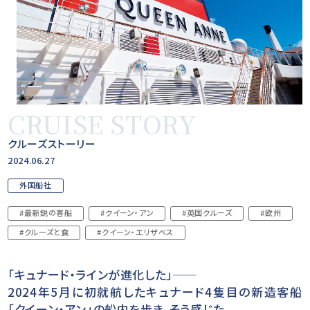
CRUISE STORY
クルーズストーリー
2024.06.27
外国船社
#最新鋭の客船
#クイーン・アン
#英国クルーズ
#欧州
#クルーズと食
#クイーン・エリザベス
「キュナード・ラインが進化した」──
2024年5月に初就航したキュナード4隻目の新造客船
「クイーン・アン」の船内を歩き、そう感じた。