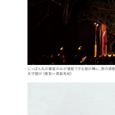
にっぽん丸の乗客のみが堪能できる能の舞に、旅の感
天守閣が（撮影＝君島有紀）