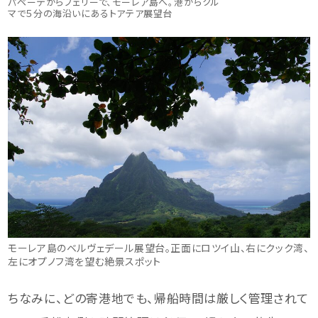
パペーテからフェリーで、モーレア島へ。港からクル
マで５分の海沿いにあるトアテア展望台
モーレア島のベルヴェデール展望台。正面にロツイ山、右にクック湾、
左にオプノフ湾を望む絶景スポット
ちなみに、どの寄港地でも、帰船時間は厳しく管理されて