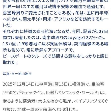
夏から秋の出航はスエズ運河、パナマ運河を通る王道の
世界一周（スエズ運河は政情不安等の理由で通過せず、
喜望峰周りに変更されることもある）。冬は、主に南半球
へ向かい、南太平洋・南米・アフリカなどを訪問するルー
トだ。
それぞれに特徴のある航海となるが、今回、記者が107日
間フル乗船したのは、南半球周りのvoyage122だった。
13カ国、19寄港地に及ぶ異国体験は、訪問経験のある場
所も含めて、常に新鮮なアプローチで、
ピースボートのクルーズで訪問する意味をしっかりと感じ
取れた。
写真・文＝神山敦行
2025年12月14日に神戸港、翌15日に横浜港で、乗船客
1950名がチェックイン。巨艦「パシフィック・ワールド」は、
滑るように横浜港・大さん橋から離岸、ベイブリッジをくぐ
り抜け、地球一周の大航海へと出帆した。