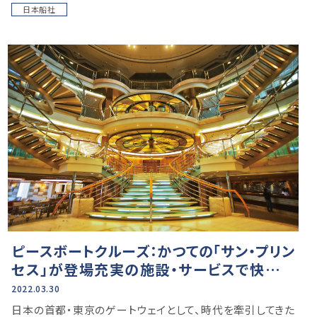
日本船社
ピースボートクルーズ：かつての「サン・プリン
セス」が登場充実の施設・サービスで快適な
世界一周を〈特集：クルーズライン別最新情
2022.03.30
報〉
日本の首都・東京のゲートウェイとして、時代を牽引してきた