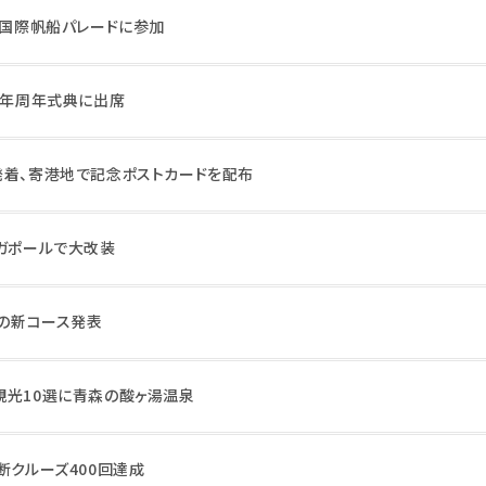
の国際帆船パレードに参加
5年周年式典に出席
発着、寄港地で記念ポストカードを配布
ンガポールで大改装
での新コース発表
観光10選に青森の酸ヶ湯温泉
断クルーズ400回達成