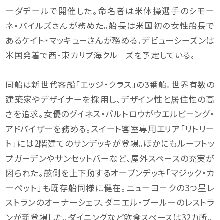
ーダデールで開催した。命名者は米体操選手のシモー
ネ・バイルズさんが務めた。船長は米国初の女性船長で
あるケイト・マッキューさんが務める。デビューシーズンは
米国発着で西・東カリブ海クルーズを予定している。
同船は新世代客船「エッジ・クラス」の3番船。世界有数の
建築家やデザイナーを採用し、デザイン性と居住性の高
さを追求。女優のグイネス・パルトロウがウエルビーング・
アドバイザーを務める。スイート客室専用エリア「リトリー
ト」には2階建てのサンデッキが登場。ほかにもルーフトッ
プガーデンやサンセットバーなど、屋外スペースの充実が
図られた。舷側を上下動するオープンデッキ「マジック・カ
ーペット」も既存船同様に健在。ニューヨークの3つ星レ
ストランのオーナーシェフ、ダニエル・ブール―のレストラ
ンが新登場した。ダイニングなど飲食スペースは32カ所。