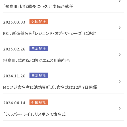
「飛鳥III」初代船長に小久江尚氏が就任
2025.03.03
外国船社
RCI、新造船名を「レジェンド・オブ・ザ・シーズ」に決定
2025.02.28
日本船社
飛鳥Ⅲ、試運転に向けエムス川航行へ
2024.11.28
日本船社
MOフジ命名者に池坊専好氏、命名式は12月7日開催
2024.06.14
外国船社
「シルバー・レイ」、リスボンで命名式