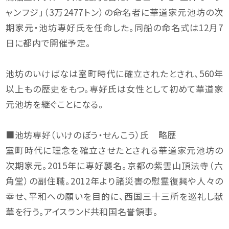
ャンフジ」（3万2477トン）の命名者に華道家元池坊の次
期家元・池坊専好氏を任命した。同船の命名式は12月7
日に都内で開催予定。
池坊のいけばなは室町時代に確立されたとされ、560年
以上もの歴史をもつ。専好氏は女性として初めて華道家
元池坊を継ぐことになる。
■池坊専好（いけのぼう・せんこう）氏 略歴
室町時代に理念を確立させたとされる華道家元池坊の
次期家元。2015年に専好襲名。京都の紫雲山頂法寺（六
角堂）の副住職。2012年より諸災害の慰霊復興や人々の
幸せ、平和への願いを目的に、西国三十三所を巡礼し献
華を行う。アイスランド共和国名誉領事。