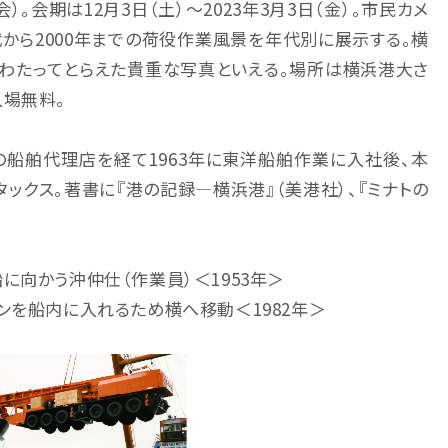
。会期は12月3日（土）～2023年3月3日（金）。市民カメ
代から2000年までの荷役作業風景を年代別に展示する。横
わたってとらえた貴重な写真といえる。場所は横浜港大さ
入場無料。
船舶代理店を経て1963年に東洋船舶作業に入社後、本
ックス。著書に『港の記録―横浜港』（美港社）、『ミナトの
に向かう沖仲仕（作業員）＜1953年＞
ンを船内に入れるため横へ移動＜1982年＞