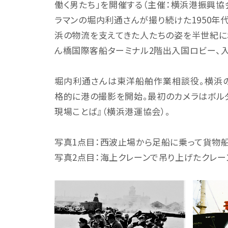
働く男たち」を開催する（主催：横浜港振興協会）
ラマンの堀内利通さんが撮り続けた1950年
浜の物流を支えてきた人たちの姿を半世紀に
ん橋国際客船ターミナル2階出入国ロビー、
堀内利通さんは東洋船舶作業相談役。横浜の
格的に港の撮影を開始。最初のカメラはボルタ
現場ことば』（横浜港運協会）。
写真1点目：西波止場から足船に乗って貨物船
写真2点目：海上クレーンで吊り上げたクレー