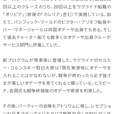
回以上のクルーズのうち、20回以上をウクライナ船籍の
「オリビア」（前身の「カレリア」含む）で実施している。加
えて、パシフィック・ワールドのビクター・アリモフ船長や
バー・マネージャーらは同国オデーサ出身でもある。そし
て過去チャーター船でも数多くのオデーサ出身クルーが
サービス部門に所属していた。
新プログラムが発表後に登壇した、ウクライナのセルヒ
ー・コルンスキー駐日大使は「現在寄港地にオデーサを
入れることはかなわないが、戦争が終わったら必ず皆さ
まが美しいオデーサを見てくれると願っている」とスピー
チ。吉岡氏も戦争終結後のオデーサ寄港を約束した。
その後、パーティーの会場をアトリウムに移し、レセプショ
ンや日本ラテンアメリカカリブ振興協会（JAPOLAC）共