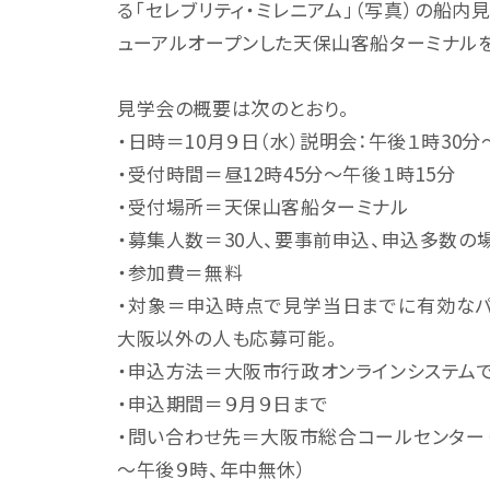
る「セレブリティ・ミレニアム」（写真）の船
ューアルオープンした天保山客船ターミナル
見学会の概要は次のとおり。
・日時＝10月９日（水）説明会：午後１時30分
・受付時間＝昼12時45分～午後１時15分
・受付場所＝天保山客船ターミナル
・募集人数＝30人、要事前申込、申込多数の
・参加費＝無料
・対象＝申込時点で見学当日までに有効なパ
大阪以外の人も応募可能。
・申込方法＝大阪市行政オンラインシステム
・申込期間＝９月９日まで
・問い合わせ先＝大阪市総合コールセンター（電話06-
～午後９時、年中無休）