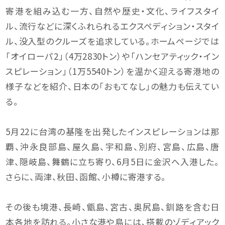
寄港を組み込む一方、自然や歴史・文化、ライフスタイ
ル、流行などに深くふれられるエクスペディション・スタイ
ル、没入型のクルーズを追求している。ホームページでは
「オイローパ2」（4万2830トン）や「ハンセアティック・イン
スピレーション」（1万5540トン）を温かく迎える寄港地の
様子などを紹介、日本の「おもてなし」の魅力も伝えてい
る。
5月22に台湾の基隆を出発したインスピレーションは那
覇、沖永良部島、屋久島、宇和島、別府、宮島、広島、唐
津、隠岐島、舞鶴に立ち寄り、6月5日に金沢へ入港した。
さらに、両津、秋田、函館、小樽に寄港する。
その後も境港、長崎、甑島、宮古、奥尻島、釧路を含む日
本各地を訪れる。小さな港や島には、搭載のゾディアック